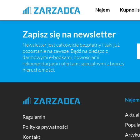
Najem
Kupno i 
Zapisz się na newsletter
Newsletter jest całkowicie bezpłatny i taki już
pozostanie na zawsze. Bądź na bieżąco z
darmowymi e-bookami, nowościami,
rekomendacjami i ofertami specjalnymi z branży
nieruchomości.
Najem
Aktual
Regulamin
Popula
Polityka prywatności
Artyk
Kontakt