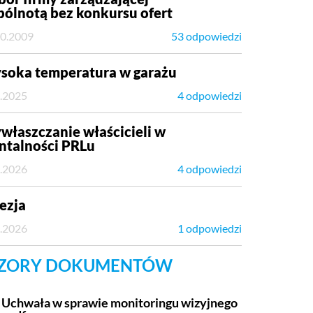
ólnotą bez konkursu ofert
10.2009
53 odpowiedzi
soka temperatura w garażu
7.2025
4 odpowiedzi
łaszczanie właścicieli w
ntalności PRLu
7.2026
4 odpowiedzi
ezja
7.2026
1 odpowiedzi
ZORY DOKUMENTÓW
Uchwała w sprawie monitoringu wizyjnego