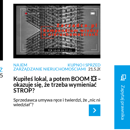
NAJEM
KUPNO I SPRZEDAŻ
Ż
ZARZĄDZANIE NIERUCHOMOŚCIAMI
21.5.2025
25
Kupiłeś lokal, a potem BOOM 💥 –
okazuje się, że trzeba wymieniać
Zapytaj prawnika
STROP?
Sprzedawca umywa ręce i twierdzi, że „nic nie
wiedział”?