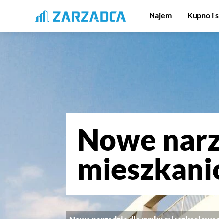
Najem
Kupno i 
Nowe narz
mieszkani