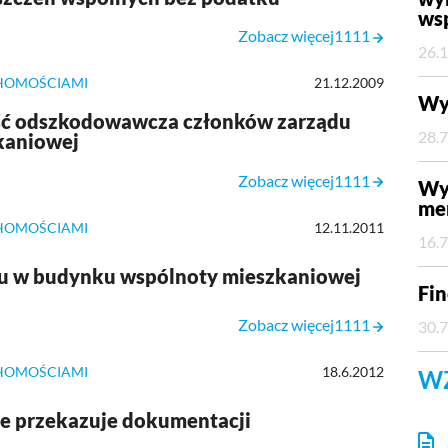
wsp
Zobacz więcej1111
26.
HOMOŚCIAMI
21.12.2009
Wy
ć odszkodowawcza członków zarządu
28.
kaniowej
Zobacz więcej1111
Wyw
me
HOMOŚCIAMI
12.11.2011
16.
lu w budynku wspólnoty mieszkaniowej
Fin
Zobacz więcej1111
30.
HOMOŚCIAMI
18.6.2012
W
e przekazuje dokumentacji