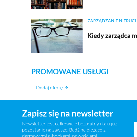
ZARZĄDZANIE NIERUC
Kiedy zarządca 
PROMOWANE USŁUGI
Dodaj ofertę
Zapisz się na newsletter
Newsletter jest całkowicie bezpłatny i taki już
pozostanie na zawsze. Bądź na bieżąco z
darmowymi e-bookami, nowościami,