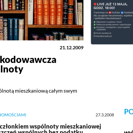
21.12.2009
zkodowawcza
lnoty
pólnotą mieszkaniową całym swym
PO
HOMOŚCIAMI
27.3.2008
 członkiem wspólnoty mieszkaniowej
szczeń wspólnych bez podatku
wyb