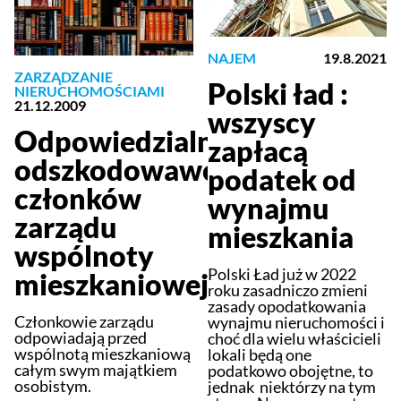
NAJEM
19.8.2021
ZARZĄDZANIE
Polski ład :
NIERUCHOMOŚCIAMI
21.12.2009
wszyscy
Odpowiedzialność
zapłacą
odszkodowawcza
podatek od
członków
wynajmu
zarządu
mieszkania
wspólnoty
Polski Ład już w 2022
mieszkaniowej
roku zasadniczo zmieni
zasady opodatkowania
Członkowie zarządu
wynajmu nieruchomości i
odpowiadają przed
choć dla wielu właścicieli
wspólnotą mieszkaniową
lokali będą one
całym swym majątkiem
podatkowo obojętne, to
osobistym.
jednak niektórzy na tym