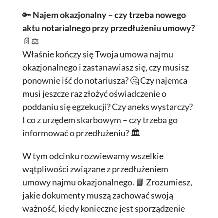
🔑
Najem okazjonalny – czy trzeba nowego
aktu notarialnego przy przedłużeniu umowy?
📄⚖️
Właśnie kończy się Twoja umowa najmu
okazjonalnego i zastanawiasz się, czy musisz
ponownie iść do notariusza? 🤔 Czy najemca
musi jeszcze raz złożyć oświadczenie o
poddaniu się egzekucji? Czy aneks wystarczy?
I co z urzędem skarbowym – czy trzeba go
informować o przedłużeniu? 🏛️
W tym odcinku rozwiewamy wszelkie
wątpliwości związane z przedłużeniem
umowy najmu okazjonalnego. 📘 Zrozumiesz,
jakie dokumenty muszą zachować swoją
ważność, kiedy konieczne jest sporządzenie