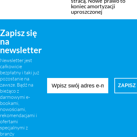
stracą. Nowe prawo to
koniec amortyzacji
uproszczonej
Zapisz się
na
newsletter
Newsletter jest
całkowicie
bezpłatny i taki już
pozostanie na
zawsze. Bądź na
bieżąco z
darmowymi e-
bookami,
nowościami,
rekomendacjami i
ofertami
specjalnymi z
branży