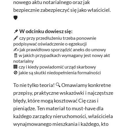
nowego aktu notarialnego oraz jak
bezpiecznie zabezpieczyć się jako właściciel.
🛡️
📌 W odcinku dowiesz się:
🖋️ czy przy przedłużeniu trzeba ponownie
podpisywać oświadczenie o egzekucji
✍️ jak prawidłowo sporządzić aneks do umowy
🧾 w jakich przypadkach wymagany jest nowy akt
notarialny
🏢 czy i kiedy powiadomić urząd skarbowy
🚫 jakie są skutki niedopełnienia formalności
To nie tylko teoria! 🔍 Omawiamy konkretne
przepisy, praktyczne wskazówki i najczęstsze
błędy, które mogą kosztować Cię czas i
pieniądze. Ten materiał to must-have dla
każdego zarządcy nieruchomości, właściciela
wynajmowanego mieszkania i każdego, kto