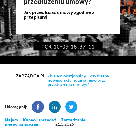
przedłużeniu umowy?
Jak przedłużać umowy zgodnie z
przepisami
ZARZĄDCA.PL
/ Najem okazjonalny – czy trzeba
nowego aktu notarialnego przy
przedłużeniu umowy?
Udostępnij:
Najem
Kupno i sprzedaż
Zarządzanie
nieruchomościami
21.5.2025