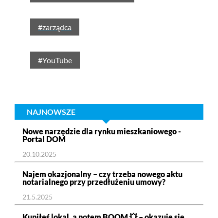
#zarządca
#YouTube
NAJNOWSZE
Nowe narzędzie dla rynku mieszkaniowego -
Portal DOM
20.10.2025
Najem okazjonalny – czy trzeba nowego aktu
notarialnego przy przedłużeniu umowy?
21.5.2025
Kupiłeś lokal, a potem BOOM 💥 – okazuje się,