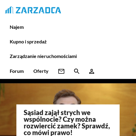
Najem
Kupno i sprzedaż
Zarządzanie nieruchomościami
Forum
Oferty
Sąsiad zajął strych we
wspólnocie? Czy można
rozwiercić zamek? Sprawdź,
co mówi prawo!