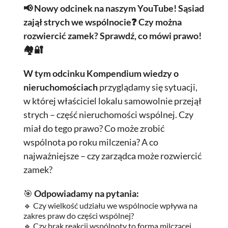
📢 Nowy odcinek na naszym YouTube! Sąsiad
zajął strych we wspólnocie❓ Czy można
rozwiercić zamek? Sprawdź, co mówi prawo!
🏘️🔐
W tym odcinku Kompendium wiedzy o
nieruchomościach
przyglądamy się sytuacji,
w której właściciel lokalu samowolnie przejął
strych – część nieruchomości wspólnej. Czy
miał do tego prawo? Co może zrobić
wspólnota po roku milczenia? A co
najważniejsze – czy zarządca może rozwiercić
zamek?
🎯
Odpowiadamy na pytania:
🔹 Czy wielkość udziału we wspólnocie wpływa na
zakres praw do części wspólnej?
🔹 Czy brak reakcji wspólnoty to forma milczącej