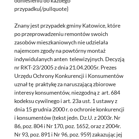
odniesieniu do każdego
przypadku{/pullquote}
Znany jest przypadek gminy Katowice, które
po przeprowadzeniu remontów swoich
zasobów mieszkaniowych nie udzielała
najemcom zgody na powtórny montaż
indywidulanych anten telewizyjnych. Decyzją
nr RKT-23/2005 z dnia 21.04.2005r. Prezes
Urzędu Ochrony Konkurencji i Konsumentów
uznał tę praktykę za naruszającą zbiorowe
interesy konsumentów, niezgodną z art. 684
kodeksu cywilnego i art. 23a ust. 1 ustawy z
dnia 15 grudnia 2000 r. o ochronie konkurencji
i konsumentów (tekst jedn. Dz.U. z 2003r. Nr
86, poz. 804 i Nr 170, poz. 1652, oraz z 2004r.
Nr 93, poz. 891 i Nr 96, poz. 959) zakazując jej