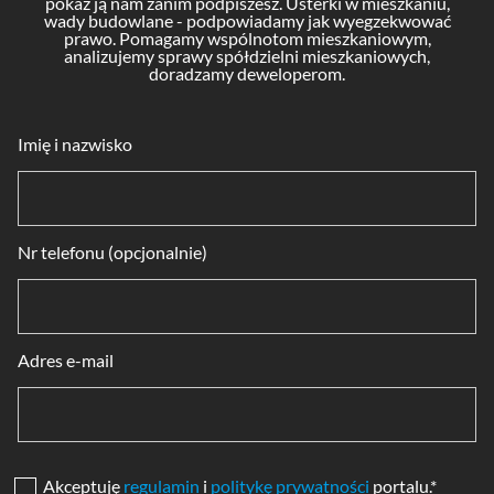
pokaż ją nam zanim podpiszesz. Usterki w mieszkaniu,
wady budowlane - podpowiadamy jak wyegzekwować
prawo. Pomagamy wspólnotom mieszkaniowym,
analizujemy sprawy spółdzielni mieszkaniowych,
doradzamy deweloperom.
Imię i nazwisko
Nr telefonu (opcjonalnie)
Adres e-mail
Akceptuję
regulamin
i
politykę prywatności
portalu.*