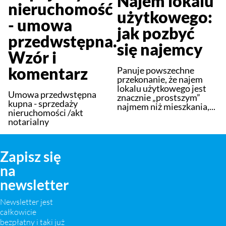
Najem lokalu
nieruchomość
użytkowego:
- umowa
jak pozbyć
przedwstępna.
się najemcy
Wzór i
komentarz
Panuje powszechne
przekonanie, że najem
lokalu użytkowego jest
Umowa przedwstępna
znacznie „prostszym”
kupna - sprzedaży
najmem niż mieszkania,...
nieruchomości /akt
notarialny
Zapisz się
na
newsletter
Newsletter jest
całkowicie
bezpłatny i taki już