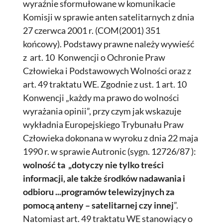
wyraźnie sformułowane w komunikacie
Komisji w sprawie anten satelitarnych z dnia
27 czerwca 2001 r. (COM(2001) 351
końcowy). Podstawy prawne należy wywieść
z art. 10 Konwencji o Ochronie Praw
Człowieka i Podstawowych Wolności oraz z
art. 49 traktatu WE. Zgodnie z ust. 1 art. 10
Konwencji „każdy ma prawo do wolności
wyrażania opinii”, przy czym jak wskazuje
wykładnia Europejskiego Trybunału Praw
Człowieka dokonana w wyroku z dnia 22 maja
1990 r. w sprawie Autronic (sygn. 12726/87 ):
wolność ta „dotyczy nie tylko treści
informacji, ale także środków nadawania i
odbioru ...programów telewizyjnych za
pomocą anteny – satelitarnej czy innej
”.
Natomiast art. 49 traktatu WE stanowiący o