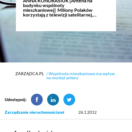
ANNA KONDRASIUK [Antena na
budynku wspólnoty
mieszkaniowej] Miliony Polaków
korzystają z telewizji satelitarnej,...
ZARZĄDCA.PL
/ Wspólnota mieszkaniowa ma wpływ
na montaż anteny
Udostępnij:
Zarządzanie nieruchomościami
26.1.2012