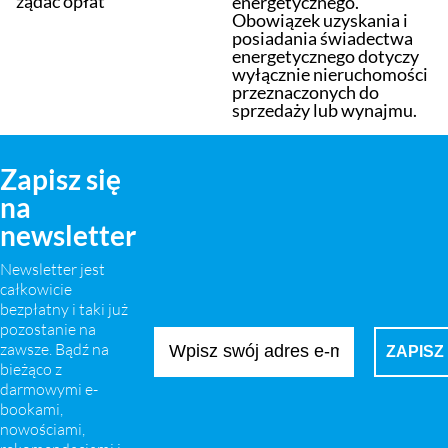
żądać opłat
energetycznego.
Obowiązek uzyskania i
posiadania świadectwa
energetycznego dotyczy
wyłącznie nieruchomości
przeznaczonych do
sprzedaży lub wynajmu.
Zapisz się
na
newsletter
Newsletter jest
całkowicie
bezpłatny i taki już
pozostanie na
zawsze. Bądź na
bieżąco z
darmowymi e-
bookami,
nowościami,