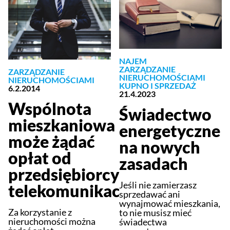
NAJEM
ZARZĄDZANIE
ZARZĄDZANIE
NIERUCHOMOŚCIAMI
NIERUCHOMOŚCIAMI
KUPNO I SPRZEDAŻ
6.2.2014
21.4.2023
Wspólnota
Świadectwo
mieszkaniowa
energetyczne
może żądać
na nowych
opłat od
zasadach
przedsiębiorcy
Jeśli nie zamierzasz
telekomunikacyjnego
sprzedawać ani
wynajmować mieszkania,
Za korzystanie z
to nie musisz mieć
nieruchomości można
świadectwa